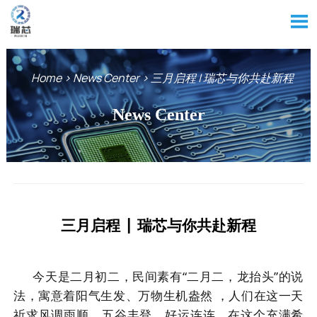

Home
>
News Center
>
三月启程 | 瑞芯与你共赴新程
News Center
三月启程 | 瑞芯与你共赴新程
今天是二月初二，民间素有“二月二，龙抬头”的说
法，寓意着阳气生发、万物生机盎然 ，人们在这一天
祈求风调雨顺、五谷丰登、好运连连。在这个充满希